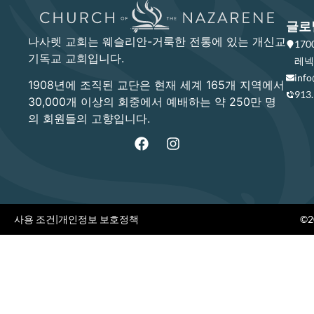
글로
나사렛 교회는 웨슬리안-거룩한 전통에 있는 개신교
17
기독교 교회입니다.
레넥사
info
1908년에 조직된 교단은 현재 세계 165개 지역에서
913
30,000개 이상의 회중에서 예배하는 약 250만 명
의 회원들의 고향입니다.
사용 조건
|
개인정보 보호정책
©20