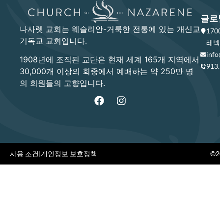
글로
나사렛 교회는 웨슬리안-거룩한 전통에 있는 개신교
17
기독교 교회입니다.
레넥사
info
1908년에 조직된 교단은 현재 세계 165개 지역에서
913
30,000개 이상의 회중에서 예배하는 약 250만 명
의 회원들의 고향입니다.
사용 조건
|
개인정보 보호정책
©20