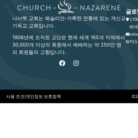
글로
나사렛 교회는 웨슬리안-거룩한 전통에 있는 개신교
17
기독교 교회입니다.
레넥사
info
1908년에 조직된 교단은 현재 세계 165개 지역에서
913
30,000개 이상의 회중에서 예배하는 약 250만 명
의 회원들의 고향입니다.
사용 조건
|
개인정보 보호정책
©20