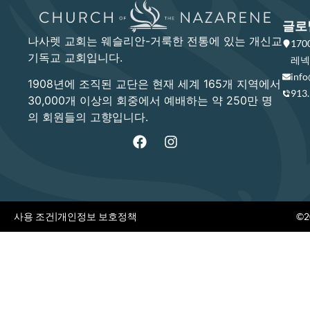
글로
나사렛 교회는 웨슬리안-거룩한 전통에 있는 개신교
17
기독교 교회입니다.
레넥사
info
1908년에 조직된 교단은 현재 세계 165개 지역에서
913
30,000개 이상의 회중에서 예배하는 약 250만 명
의 회원들의 고향입니다.
사용 조건
|
개인정보 보호정책
©20