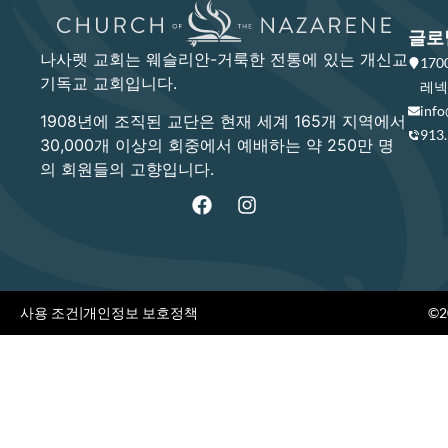
글로
나사렛 교회는 웨슬리안-거룩한 전통에 있는 개신교
17
기독교 교회입니다.
레넥사
info
1908년에 조직된 교단은 현재 세계 165개 지역에서
913
30,000개 이상의 회중에서 예배하는 약 250만 명
의 회원들의 고향입니다.
사용 조건
|
개인정보 보호정책
©20