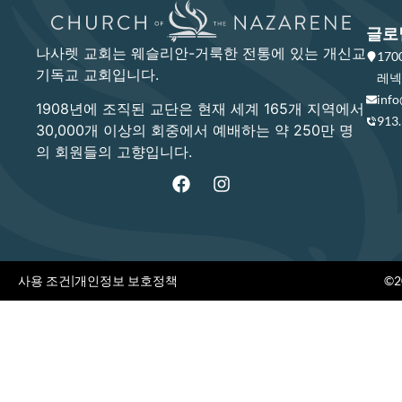
글로
나사렛 교회는 웨슬리안-거룩한 전통에 있는 개신교
17
기독교 교회입니다.
레넥사
info
1908년에 조직된 교단은 현재 세계 165개 지역에서
913
30,000개 이상의 회중에서 예배하는 약 250만 명
의 회원들의 고향입니다.
사용 조건
|
개인정보 보호정책
©20