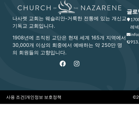
글로
나사렛 교회는 웨슬리안-거룩한 전통에 있는 개신교
17
기독교 교회입니다.
레넥사
info
1908년에 조직된 교단은 현재 세계 165개 지역에서
913
30,000개 이상의 회중에서 예배하는 약 250만 명
의 회원들의 고향입니다.
사용 조건
|
개인정보 보호정책
©20