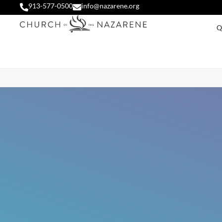
913-577-0500
info@nazarene.org
Q