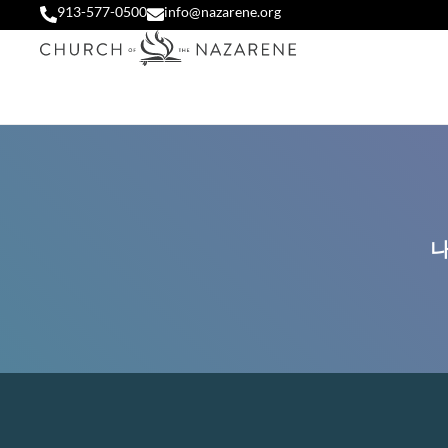
913-577-0500
info@nazarene.org
나