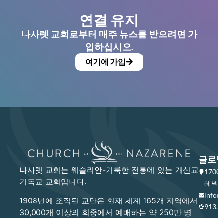
연결 유지
나사렛 교회로부터 매주 뉴스를 받으려면 가
입하십시오.
여기에 가입
글로
나사렛 교회는 웨슬리안-거룩한 전통에 있는 개신교
17
기독교 교회입니다.
레넥사
info
1908년에 조직된 교단은 현재 세계 165개 지역에서
913
30,000개 이상의 회중에서 예배하는 약 250만 명