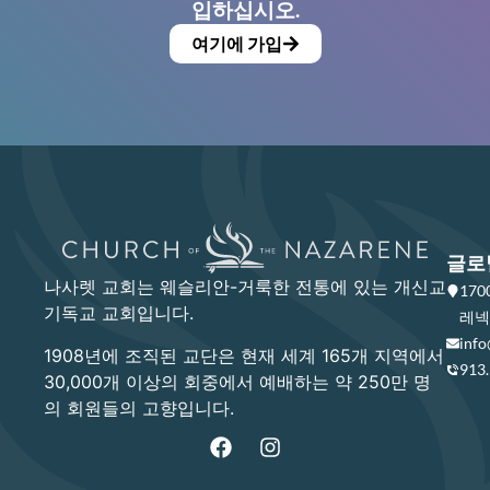
입하십시오.
여기에 가입
글로
나사렛 교회는 웨슬리안-거룩한 전통에 있는 개신교
17
기독교 교회입니다.
레넥사
info
1908년에 조직된 교단은 현재 세계 165개 지역에서
913
30,000개 이상의 회중에서 예배하는 약 250만 명
의 회원들의 고향입니다.