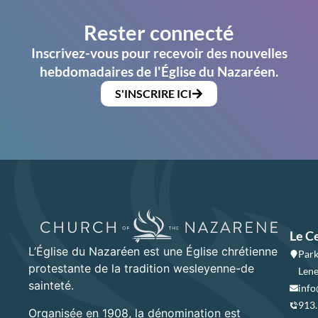
Rester connecté
Inscrivez-vous pour recevoir des nouvelles
hebdomadaires de l'Église du Nazaréen.
S'INSCRIRE ICI
Le C
L’Église du Nazaréen est une Église chrétienne
Park
protestante de la tradition wesleyenne-de
Lene
sainteté.
info
913
Organisée en 1908, la dénomination est