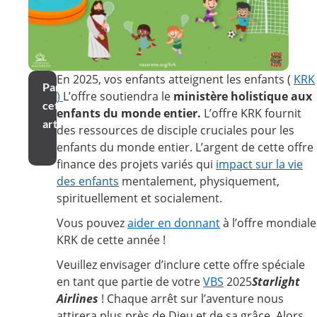
En 2025, vos enfants atteignent les enfants (
KRK
Partager
)
L’offre soutiendra le
ministère holistique aux
cet
enfants du monde entier.
L’offre KRK fournit
article
des ressources de disciple cruciales pour les
enfants du monde entier. L’argent de cette offre
finance des projets variés qui
impact sur la vie
des enfants
mentalement, physiquement,
spirituellement et socialement.
Vous pouvez
aider en donnant
à l’offre mondiale
KRK de cette année !
Veuillez envisager d’
inclure cette offre spéciale
en tant que partie de votre
VBS
2025
Starlight
Airlines
! Chaque arrêt sur l’aventure nous
attirera plus près de Dieu et de sa grâce. Alors