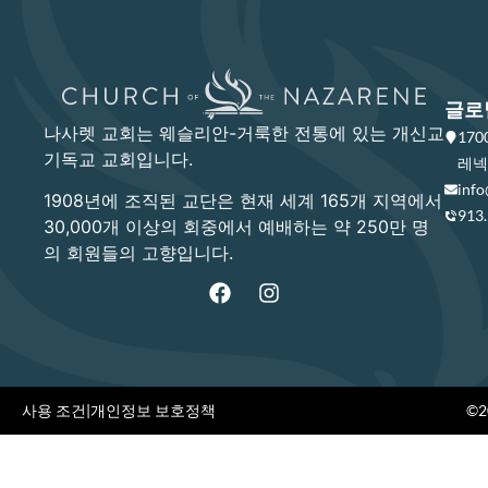
글로
나사렛 교회는 웨슬리안-거룩한 전통에 있는 개신교
17
기독교 교회입니다.
레넥사
info
1908년에 조직된 교단은 현재 세계 165개 지역에서
913
30,000개 이상의 회중에서 예배하는 약 250만 명
의 회원들의 고향입니다.
사용 조건
|
개인정보 보호정책
©20