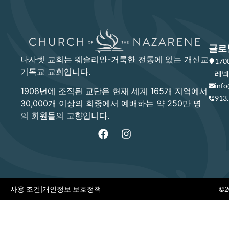
글로
나사렛 교회는 웨슬리안-거룩한 전통에 있는 개신교
17
기독교 교회입니다.
레넥사
info
1908년에 조직된 교단은 현재 세계 165개 지역에서
913
30,000개 이상의 회중에서 예배하는 약 250만 명
의 회원들의 고향입니다.
사용 조건
|
개인정보 보호정책
©20