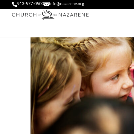
913-577-0500
info@nazarene.org