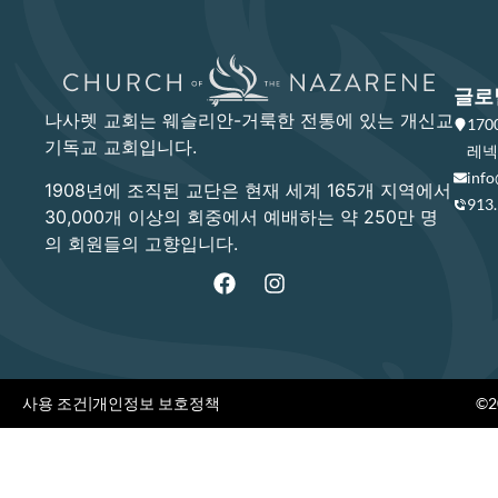
글로
나사렛 교회는 웨슬리안-거룩한 전통에 있는 개신교
17
기독교 교회입니다.
레넥사
info
1908년에 조직된 교단은 현재 세계 165개 지역에서
913
30,000개 이상의 회중에서 예배하는 약 250만 명
의 회원들의 고향입니다.
사용 조건
|
개인정보 보호정책
©20