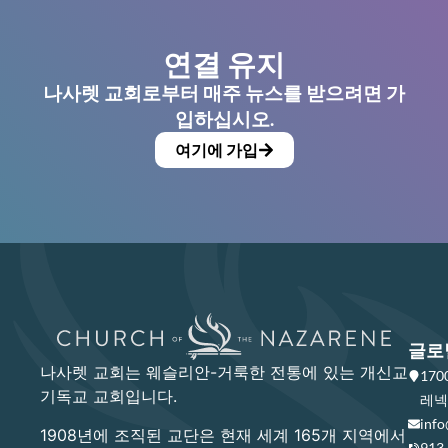
연결 유지
나사렛 교회로부터 매주 뉴스를 받으려면 가
입하십시오.
여기에 가입
글로
나사렛 교회는 웨슬리안-거룩한 전통에 있는 개신교
17
기독교 교회입니다.
레넥사
info
1908년에 조직된 교단은 현재 세계 165개 지역에서
913