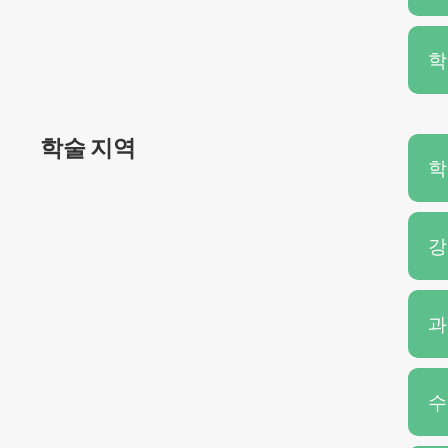
학
학술 지역
학
강
과
수