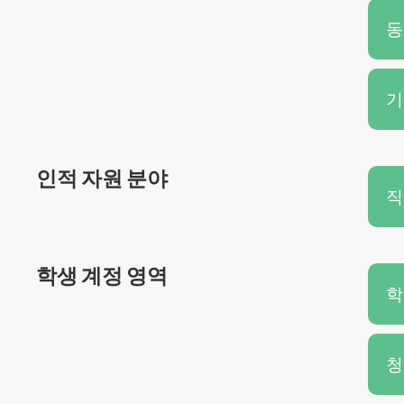
동
기
인적 자원 분야
직
학생 계정 영역
학
청