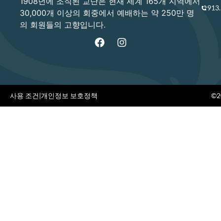
1908년에 조직된 교단은 현재 세계 165개 지역에서
913
30,000개 이상의 회중에서 예배하는 약 250만 명
의 회원들의 고향입니다.
사용 조건
|
개인정보 보호정책
©20