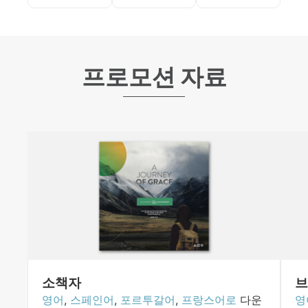
프로모션 자료
소책자
브
영어
,
스페인어
,
포르투갈어
,
프랑스어로
다운
영