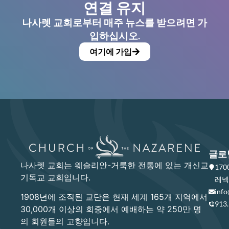
연결 유지
나사렛 교회로부터 매주 뉴스를 받으려면 가
입하십시오.
여기에 가입
글로
나사렛 교회는 웨슬리안-거룩한 전통에 있는 개신교
17
기독교 교회입니다.
레넥사
info
1908년에 조직된 교단은 현재 세계 165개 지역에서
913
30,000개 이상의 회중에서 예배하는 약 250만 명
의 회원들의 고향입니다.