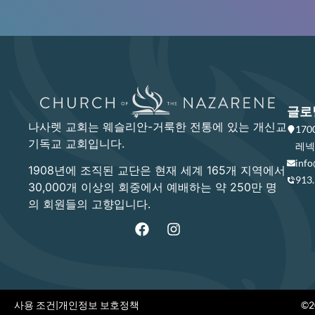
글로
나사렛 교회는 웨슬리안-거룩한 전통에 있는 개신교
17
기독교 교회입니다.
레넥사
info
1908년에 조직된 교단은 현재 세계 165개 지역에서
913
30,000개 이상의 회중에서 예배하는 약 250만 명
의 회원들의 고향입니다.
사용 조건
|
개인정보 보호정책
©20