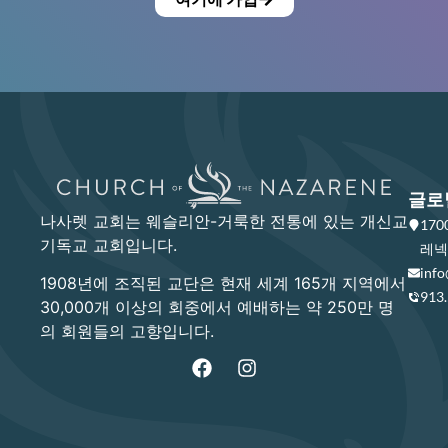
글로
나사렛 교회는 웨슬리안-거룩한 전통에 있는 개신교
17
기독교 교회입니다.
레넥사
info
1908년에 조직된 교단은 현재 세계 165개 지역에서
913
30,000개 이상의 회중에서 예배하는 약 250만 명
의 회원들의 고향입니다.