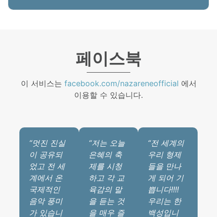
페이스북
이 서비스는
facebook.com/nazareneofficial
에서
이용할 수 있습니다.
“멋진 진실
“저는 오늘
“전 세계의
이 공유되
은혜의 축
우리 형제
었고 전 세
제를 시청
들을 만나
계에서 온
하고 각 교
게 되어 기
국제적인
육감의 말
쁩니다!!!!
음악 풍미
을 듣는 것
우리는 한
가 있습니
을 매우 즐
백성입니