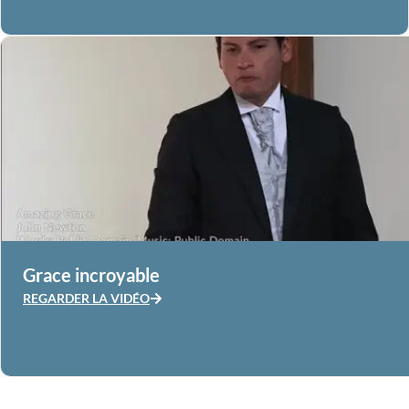
Grace incroyable
REGARDER LA VIDÉO