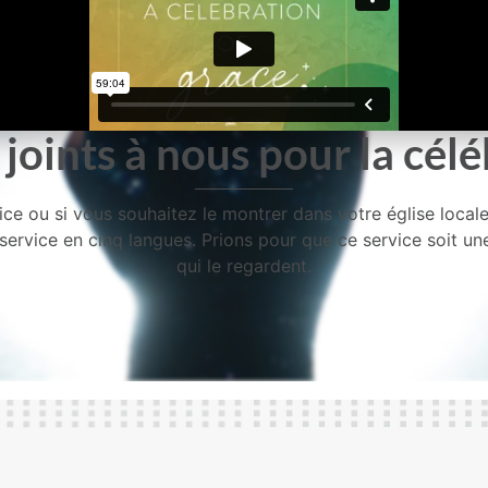
joints à nous pour la célé
e ou si vous souhaitez le montrer dans votre église locale, 
service en cinq langues. Prions pour que ce service soit u
qui le regardent.