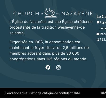
Le C
L’Église du Nazaréen est une Église chrétienne
Park
protestante de la tradition wesleyenne-de
Lene
sainteté.
info
913
Organisée en 1908, la dénomination est
maintenant le foyer d’environ 2,5 millions de
membres adorant dans plus de 30 000
congrégations dans 165 régions du monde.
Conditions d'utilisation
|
Politique de confidentialité
©20