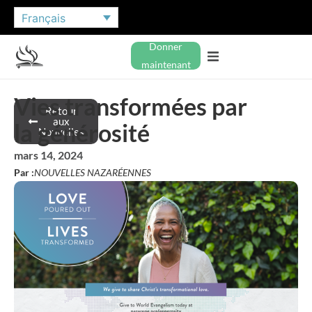
Français
Donner
maintenant
Vies transformées par
Retour
aux
la générosité
Nouvelles
mars 14, 2024
Par :
NOUVELLES NAZARÉENNES