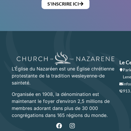
S'INSCRIRE ICI
Le C
L’Église du Nazaréen est une Église chrétienne
Park
protestante de la tradition wesleyenne-de
Lene
sainteté.
info
913
Organisée en 1908, la dénomination est
maintenant le foyer d’environ 2,5 millions de
membres adorant dans plus de 30 000
congrégations dans 165 régions du monde.