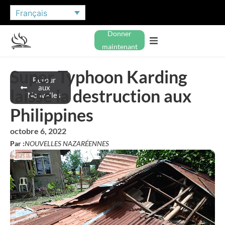
Français
Donner
maintenant
Super Typhoon Karding
Retour
aux
laisse la destruction aux
Nouvelles
Philippines
octobre 6, 2022
Par :
NOUVELLES NAZARÉENNES