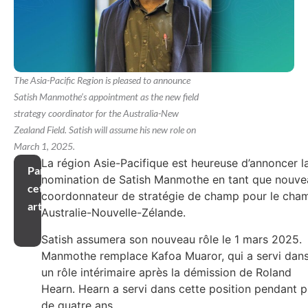
The Asia-Pacific Region is pleased to announce
Satish Manmothe’s appointment as the new field
strategy coordinator for the Australia-New
Zealand Field. Satish will assume his new role on
March 1, 2025.
La région Asie-Pacifique est heureuse d’annoncer l
Partager
nomination de Satish Manmothe en tant que nouve
cet
coordonnateur de stratégie de champ pour le cha
article
Australie-Nouvelle-Zélande.
Satish assumera son nouveau rôle le 1 mars 2025.
Manmothe remplace Kafoa Muaror, qui a servi dan
un rôle intérimaire après la démission de Roland
Hearn. Hearn a servi dans cette position pendant p
de quatre ans.