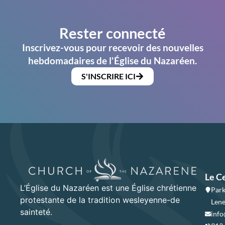
Rester connecté
Inscrivez-vous pour recevoir des nouvelles
hebdomadaires de l'Église du Nazaréen.
S'INSCRIRE ICI
Le C
L’Église du Nazaréen est une Église chrétienne
Park
protestante de la tradition wesleyenne-de
Lene
sainteté.
info