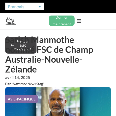
Français
Donner
maintenant
Satish Manmothe
Retour
aux
nommé FSC de Champ
Nouvelles
Australie-Nouvelle-
Zélande
avril 14, 2025
Par :
Nazarene News Staff
ASIE-PACIFIQUE