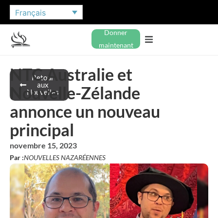
Français
Donner
maintenant
NTC Australie et
Retour
aux
Nouvelle-Zélande
Nouvelles
annonce un nouveau
principal
novembre 15, 2023
Par :
NOUVELLES NAZARÉENNES