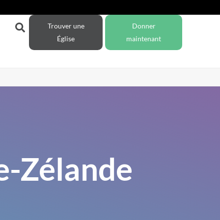
Trouver une
Donner
Église
maintenant
le-Zélande