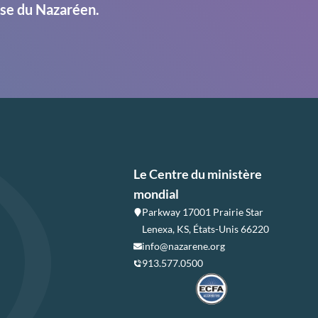
ise du Nazaréen.
Le Centre du ministère
mondial
Parkway 17001 Prairie Star
Lenexa, KS, États-Unis 66220
info@nazarene.org
913.577.0500