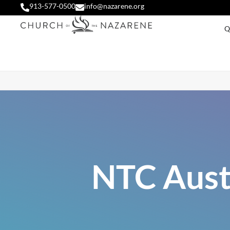
913-577-0500
info@nazarene.org
Q
NTC Austr