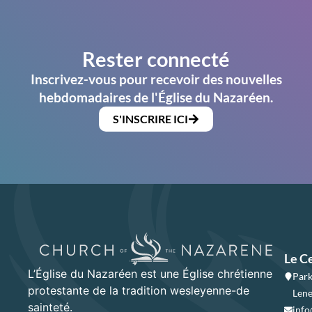
Rester connecté
Inscrivez-vous pour recevoir des nouvelles
hebdomadaires de l'Église du Nazaréen.
S'INSCRIRE ICI
Le C
L’Église du Nazaréen est une Église chrétienne
Park
protestante de la tradition wesleyenne-de
Lene
sainteté.
info