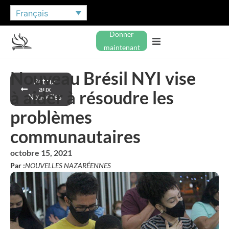
Français
Donner
maintenant
Nouveau Brésil NYI vise
Retour
aux
à aider à résoudre les
Nouvelles
problèmes
communautaires
octobre 15, 2021
Par :
NOUVELLES NAZARÉENNES