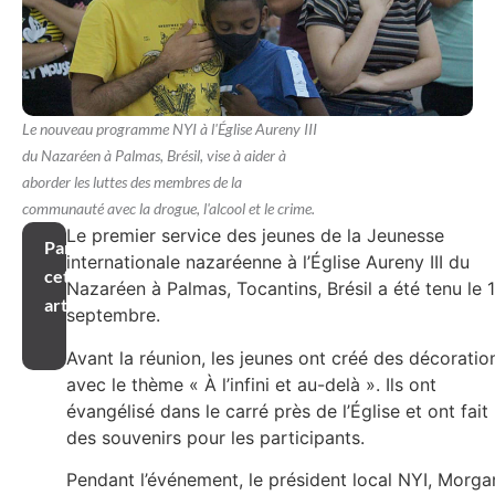
Le nouveau programme NYI à l'Église Aureny III
du Nazaréen à Palmas, Brésil, vise à aider à
aborder les luttes des membres de la
communauté avec la drogue, l'alcool et le crime.
Le premier service des jeunes de la Jeunesse
Partager
internationale nazaréenne à l’Église Aureny III du
cet
Nazaréen à Palmas, Tocantins, Brésil a été tenu le 1
article
septembre.
Avant la réunion, les jeunes ont créé des décoratio
avec le thème « À l’infini et au-delà ». Ils ont
évangélisé dans le carré près de l’Église et ont fait
des souvenirs pour les participants.
Pendant l’événement, le président local NYI, Morga