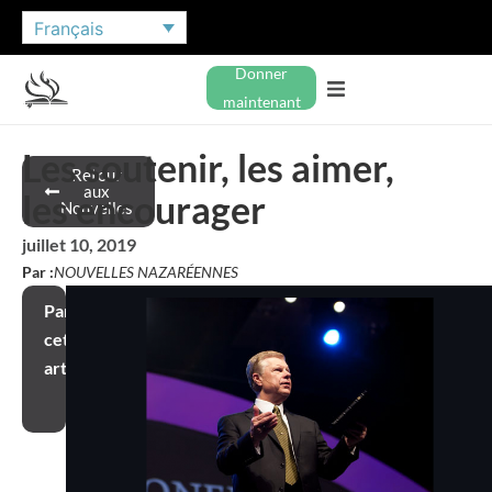
Français
Donner
maintenant
Les soutenir, les aimer,
Retour
aux
les encourager
Nouvelles
juillet 10, 2019
Par :
NOUVELLES NAZARÉENNES
Partager
cet
article