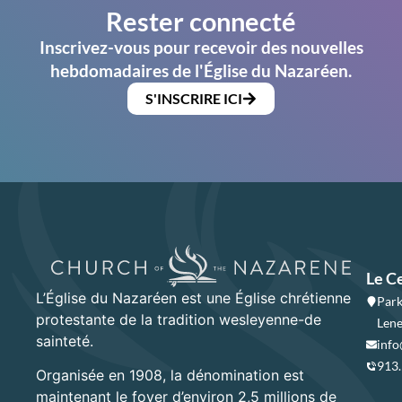
Rester connecté
Inscrivez-vous pour recevoir des nouvelles
hebdomadaires de l'Église du Nazaréen.
S'INSCRIRE ICI
Le C
L’Église du Nazaréen est une Église chrétienne
Park
protestante de la tradition wesleyenne-de
Lene
sainteté.
info
913
Organisée en 1908, la dénomination est
maintenant le foyer d’environ 2,5 millions de