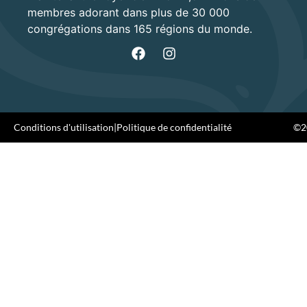
membres adorant dans plus de 30 000
congrégations dans 165 régions du monde.
Conditions d'utilisation
|
Politique de confidentialité
©20