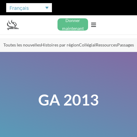
Français
Donner
maintenant
Toutes les nouvelles
Histoires par région
Collégial
Ressources
Passages
GA 2013