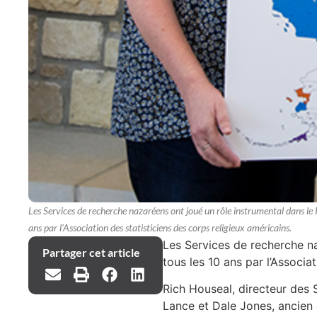
Les Services de recherche nazaréens ont joué un rôle instrumental dans le
ans par l'Association des statisticiens des corps religieux américains.
Les Services de recherche n
Partager cet article
tous les 10 ans par l’Associa
Rich Houseal, directeur des 
Lance et Dale Jones, ancien 