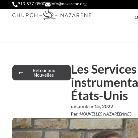
913-577-0500
info@nazarene.org
Q
Les Services
Retour aux
Nouvelles
instrumental
États-Unis
décembre 15, 2022
Par :
NOUVELLES NAZARÉENNES