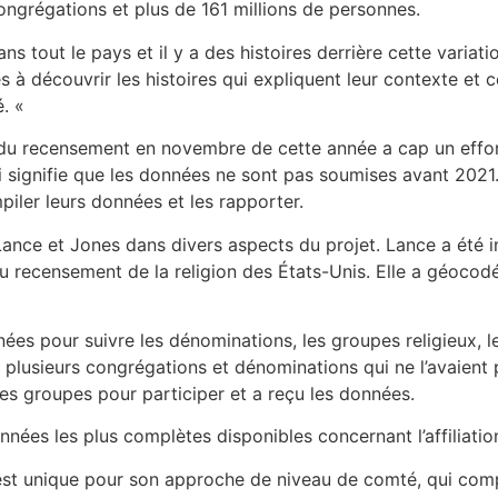
congrégations et plus de 161 millions de personnes.
 dans tout le pays et il y a des histoires derrière cette vari
es à découvrir les histoires qui expliquent leur contexte et
é. «
 du recensement en novembre de cette année a cap un effor
i signifie que les données ne sont pas soumises avant 2021.
ler leurs données et les rapporter.
 Lance et Jones dans divers aspects du projet. Lance a été i
du recensement de la religion des États-Unis. Elle a géocod
ées pour suivre les dénominations, les groupes religieux, l
plusieurs congrégations et dénominations qui ne l’avaient p
des groupes pour participer et a reçu les données.
onnées les plus complètes disponibles concernant l’affiliation
 est unique pour son approche de niveau de comté, qui com