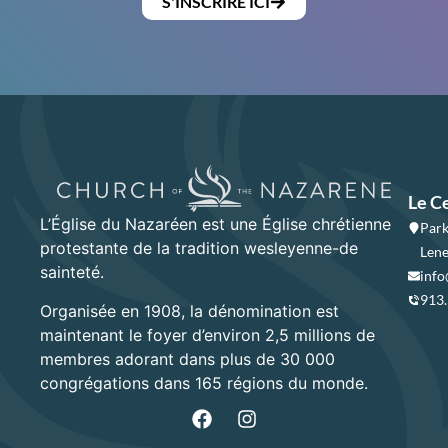
S'INSCRIRE ICI
Le C
L’Église du Nazaréen est une Église chrétienne
Park
protestante de la tradition wesleyenne-de
Lene
sainteté.
info
913
Organisée en 1908, la dénomination est
maintenant le foyer d’environ 2,5 millions de
membres adorant dans plus de 30 000
congrégations dans 165 régions du monde.