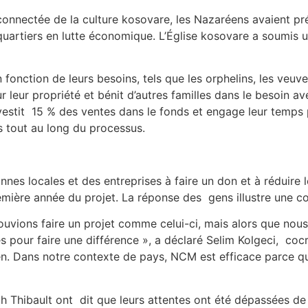
connectée de la culture kosovare, les Nazaréens avaient p
uartiers en lutte économique. L’Église kosovare a soumis un
n fonction de leurs besoins, tels que les orphelins, les veu
ur leur propriété et bénit d’autres familles dans le besoin a
nvestit 15 % des ventes dans le fonds et engage leur temps 
s tout au long du processus.
nnes locales et des entreprises à faire un don et à réduire
mière année du projet. La réponse des gens illustre une 
ouvions faire un projet comme celui-ci, mais alors que no
s pour faire une différence », a déclaré Selim Kolgeci, coc
n. Dans notre contexte de pays, NCM est efficace parce qu’
ah Thibault ont dit que leurs attentes ont été dépassées de