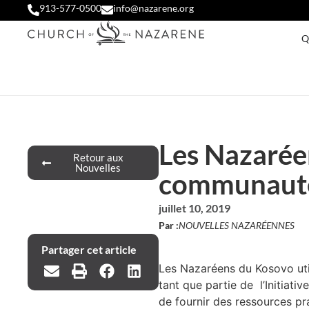
913-577-0500
info@nazarene.org
Q
Les Nazarée
Retour aux
Nouvelles
communauté
juillet 10, 2019
Par :
NOUVELLES NAZARÉENNES
Partager cet article
Les Nazaréens du Kosovo util
tant que partie de l’Initiat
de fournir des ressources p