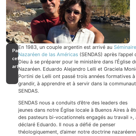
En 1983, un couple argentin est arrivé au
Séminair
Partager
Nazaréen de las Américas
(SENDAS) après l’appel 
cet
Dieu à se préparer pour le ministère dans l’Église d
article
Nazaréen. Eduardo Alejandro Lelli et Graciela Mon
Portini de Lelli ont passé trois années formatives à
grandir, à apprendre et à servir dans la communau
SENDAS.
SENDAS nous a conduits d’être des leaders des
jeunes dans notre Église locale à Buenos Aires à êt
des pasteurs bi-vocationnels engagés au travail », 
déclaré Eduardo. Il nous a défié de penser
théologiquement, d’aimer notre doctrine nazaréen