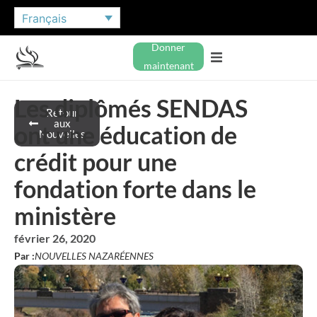
Français
Donner
maintenant
Les diplômés SENDAS
Retour
aux
ont une éducation de
Nouvelles
crédit pour une
fondation forte dans le
ministère
février 26, 2020
Par :
NOUVELLES NAZARÉENNES