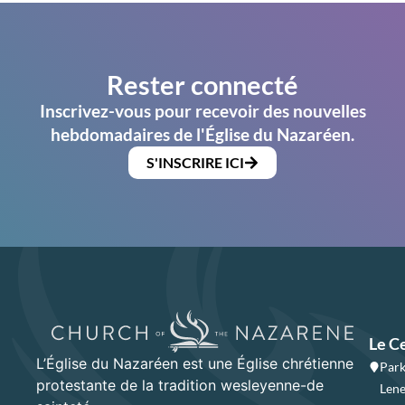
Rester connecté
Inscrivez-vous pour recevoir des nouvelles
hebdomadaires de l'Église du Nazaréen.
S'INSCRIRE ICI
Le C
L’Église du Nazaréen est une Église chrétienne
Park
protestante de la tradition wesleyenne-de
Lene