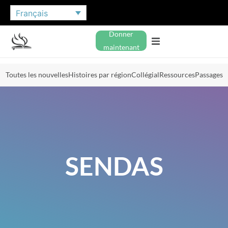
Français
Donner
maintenant
Toutes les nouvelles
Histoires par région
Collégial
Ressources
Passages
SENDAS