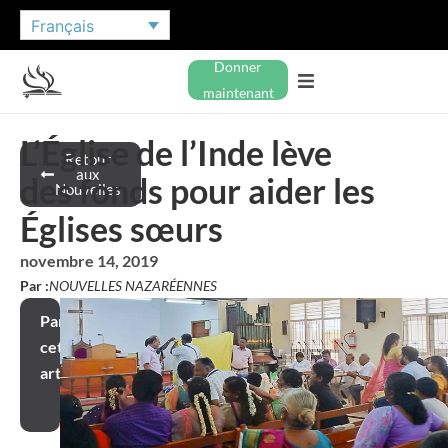
Français
Donner
maintenant
L’Église de l’Inde lève
Retour
aux
des fonds pour aider les
Nouvelles
Églises sœurs
novembre 14, 2019
Par :
NOUVELLES NAZARÉENNES
Partager
cet
article