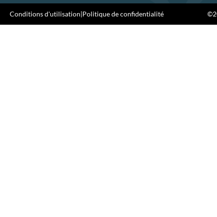
Conditions d'utilisation
|
Politique de confidentialité
©20