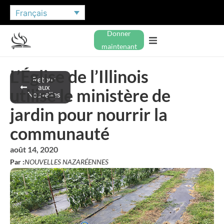
Français
Donner
maintenant
L’Église de l’Illinois
Retour
aux
utilise le ministère de
Nouvelles
jardin pour nourrir la
communauté
août 14, 2020
Par :
NOUVELLES NAZARÉENNES