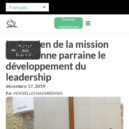
Français
Donner
maintenant
Le Soutien de la mission
Retour
aux
nazaréenne parraine le
Nouvelles
développement du
leadership
décembre 17, 2019
Par :
NOUVELLES NAZARÉENNES