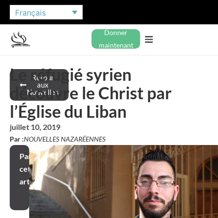
Français
Donner
maintenant
Le réfugié syrien
Retour
aux
découvre le Christ par
Nouvelles
l’Église du Liban
juillet 10, 2019
Par :
NOUVELLES NAZARÉENNES
Partager
cet
article