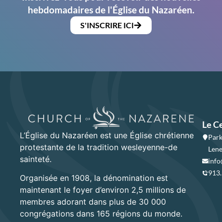
hebdomadaires de l'Église du Nazaréen.
S'INSCRIRE ICI
Le C
L’Église du Nazaréen est une Église chrétienne
Park
protestante de la tradition wesleyenne-de
Lene
sainteté.
info
913
Organisée en 1908, la dénomination est
maintenant le foyer d’environ 2,5 millions de
membres adorant dans plus de 30 000
congrégations dans 165 régions du monde.