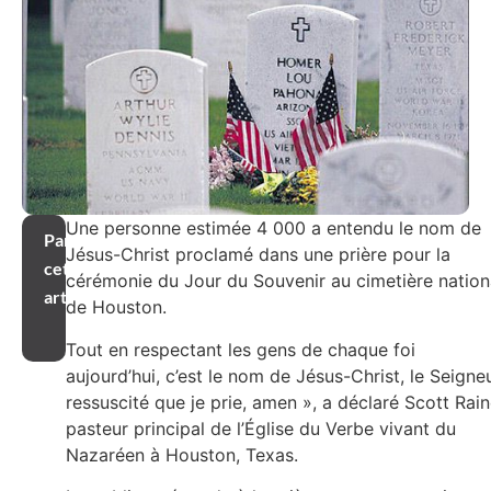
Une personne estimée 4 000 a entendu le nom de
Partager
Jésus-Christ proclamé dans une prière pour la
cet
cérémonie du Jour du Souvenir au cimetière nation
article
de Houston.
Tout en respectant les gens de chaque foi
aujourd’hui, c’est le nom de Jésus-Christ, le Seigne
ressuscité que je prie, amen », a déclaré Scott Rain
pasteur principal de l’Église du Verbe vivant du
Nazaréen à Houston, Texas.