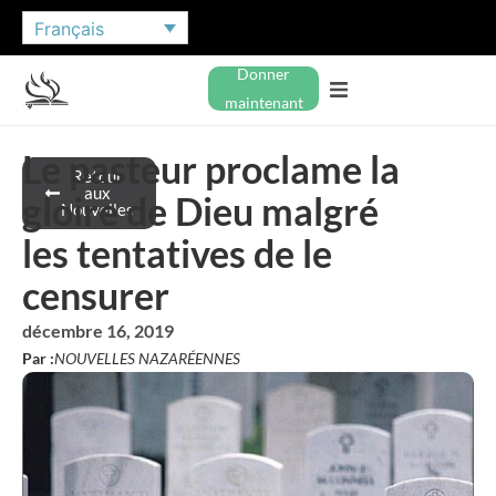
Français
Donner
maintenant
Le pasteur proclame la
Retour
aux
gloire de Dieu malgré
Nouvelles
les tentatives de le
censurer
décembre 16, 2019
Par :
NOUVELLES NAZARÉENNES