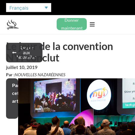
Français
Donner
maintenant
Le jour de la convention
Retour
aux
NYI conclut
Nouvelles
juillet 10, 2019
Par :
NOUVELLES NAZARÉENNES
Partager
cet
article