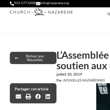
913-577-0500
info@nazarene.org
Q
L’Assemblée 
Retour aux
Nouvelles
soutien aux 
juillet 10, 2019
Par :
NOUVELLES NAZARÉENNES
Partager cet article