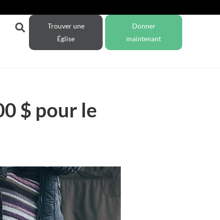
Trouver une
Donner
Église
maintenant
00 $ pour le