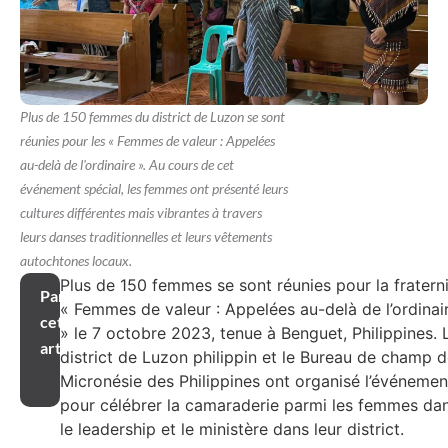
Plus de 150 femmes du district de Luzon se sont
réunies pour les « Femmes de valeur : Appelées
au-delà de l'ordinaire ». Au cours de cet
événement spécial, les femmes ont présenté leurs
cultures différentes mais vibrantes à travers
leurs danses traditionnelles et leurs vêtements
autochtones locaux.
Plus de 150 femmes se sont réunies pour la fratern
Partager
« Femmes de valeur : Appelées au-delà de l’ordinai
cet
» le 7 octobre 2023, tenue à Benguet, Philippines. 
article
district de Luzon philippin et le Bureau de champ 
Micronésie des Philippines ont organisé l’événemen
pour célébrer la camaraderie parmi les femmes da
le leadership et le ministère dans leur district.