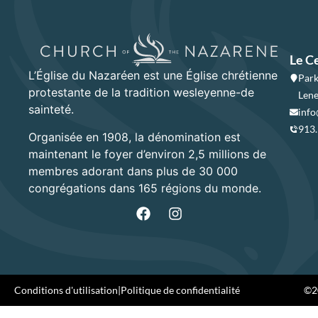
Le C
L’Église du Nazaréen est une Église chrétienne
Park
protestante de la tradition wesleyenne-de
Lene
sainteté.
info
913
Organisée en 1908, la dénomination est
maintenant le foyer d’environ 2,5 millions de
membres adorant dans plus de 30 000
congrégations dans 165 régions du monde.
Conditions d'utilisation
|
Politique de confidentialité
©20