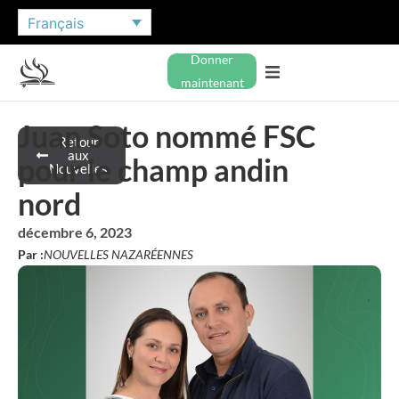
Français
Donner
maintenant
Juan Soto nommé FSC
Retour
aux
pour le champ andin
Nouvelles
nord
décembre 6, 2023
Par :
NOUVELLES NAZARÉENNES