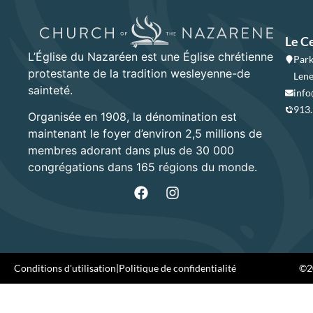
Le C
L’Église du Nazaréen est une Église chrétienne
Park
protestante de la tradition wesleyenne-de
Lene
sainteté.
info
913
Organisée en 1908, la dénomination est
maintenant le foyer d’environ 2,5 millions de
membres adorant dans plus de 30 000
congrégations dans 165 régions du monde.
Conditions d'utilisation
|
Politique de confidentialité
©20