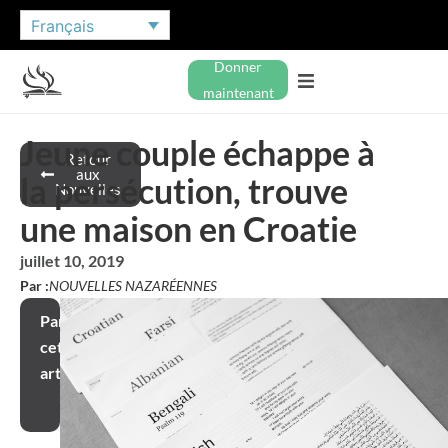
Français
Donner
maintenant
Jeune couple échappe à
Retour
aux
la persécution, trouve
Nouvelles
une maison en Croatie
juillet 10, 2019
Par :
NOUVELLES NAZARÉENNES
Partager
cet
article