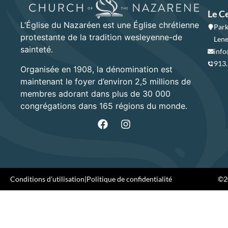
Le C
L’Église du Nazaréen est une Église chrétienne
Park
protestante de la tradition wesleyenne-de
Lene
sainteté.
info
913
Organisée en 1908, la dénomination est
maintenant le foyer d’environ 2,5 millions de
membres adorant dans plus de 30 000
congrégations dans 165 régions du monde.
Conditions d'utilisation
|
Politique de confidentialité
©20