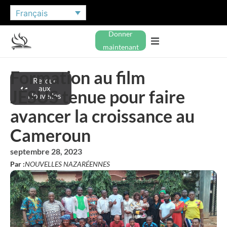
Français
Donner
maintenant
Formation au film
Retour
aux
JÉSUS tenue pour faire
Nouvelles
avancer la croissance au
Cameroun
septembre 28, 2023
Par :
NOUVELLES NAZARÉENNES