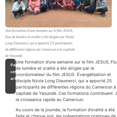
Une formation d'une semaine sur le film JESUS,
flux de lumière et oralité a été dirigée par Nzola
Long Dieumerci, qui a apporté 25 participants
de différentes régions du Cameroun à la capitale
de Yaoundé.
Une formation d’une semaine sur le film JESUS, Flu
Partager
de lumière et oralité a été dirigée par le
cet
coordonnateur du film JESUS Évangélisation et
article
disciple Nzola Long Dieumerci, qui a apporté 25
participants de différentes régions du Cameroun à 
capitale de Yaoundé. Ces formations contribuent 
la croissance rapide au Cameroun.
Au cours de la journée, la formation d’oralité a été
faite et chaque soir, les présentations pratiques de