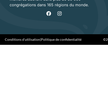
congrégations dans 165 régions du monde.
Conditions d'utilisation
|
Politique de confidentialité
©20