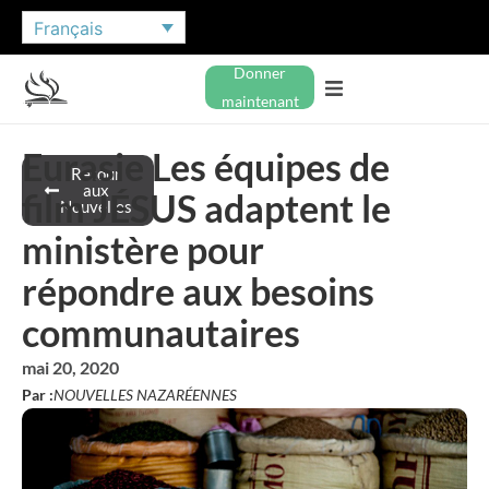
Français
Donner
maintenant
Eurasie Les équipes de
Retour
aux
film JÉSUS adaptent le
Nouvelles
ministère pour
répondre aux besoins
communautaires
mai 20, 2020
Par :
NOUVELLES NAZARÉENNES