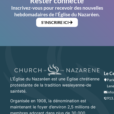
Rester connecté
Inscrivez-vous pour recevoir des nouvelles
hebdomadaires de l'Église du Nazaréen.
S'INSCRIRE ICI
Le C
L’Église du Nazaréen est une Église chrétienne
Park
protestante de la tradition wesleyenne-de
Lene
sainteté.
info
913
Organisée en 1908, la dénomination est
maintenant le foyer d’environ 2,5 millions de
membres adorant dans plus de 30 000