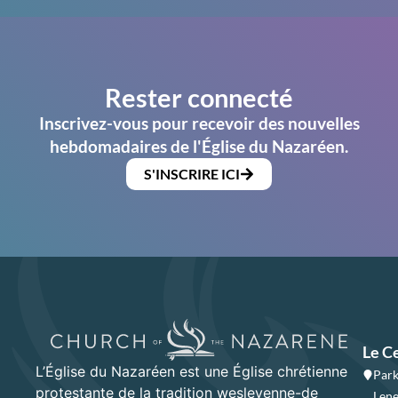
Rester connecté
Inscrivez-vous pour recevoir des nouvelles
hebdomadaires de l'Église du Nazaréen.
S'INSCRIRE ICI
Le C
L’Église du Nazaréen est une Église chrétienne
Park
protestante de la tradition wesleyenne-de
Lene