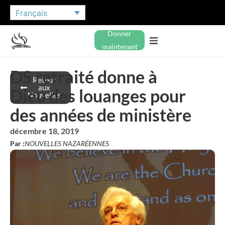
Français
Donner
maintenant
DS retraité donne à
Retour
aux
Dieu des louanges pour
Nouvelles
des années de ministère
décembre 18, 2019
Par :
NOUVELLES NAZARÉENNES