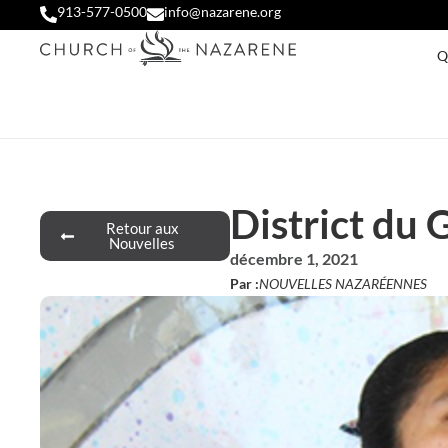
913-577-0500
info@nazarene.org
Q
District du 
Retour aux
Nouvelles
décembre 1, 2021
Par :
NOUVELLES NAZARÉENNES