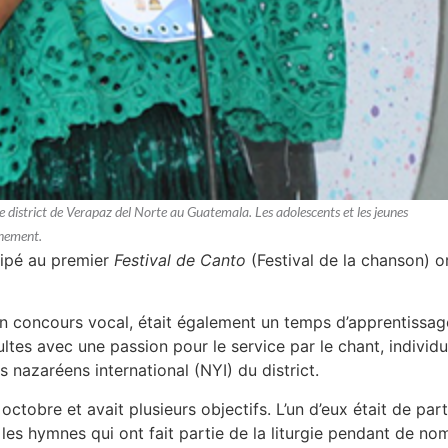
e district de Verapaz del Norte au Guatemala. Les adolescents et les jeunes
énement.
cipé au premier
Festival de Canto
(Festival de la chanson) or
un concours vocal, était également un temps d’apprentissag
ltes avec une passion pour le service par le chant, individ
nazaréens international (NYI) du district.
n octobre et avait plusieurs objectifs. L’un d’eux était de pa
 les hymnes qui ont fait partie de la liturgie pendant de 