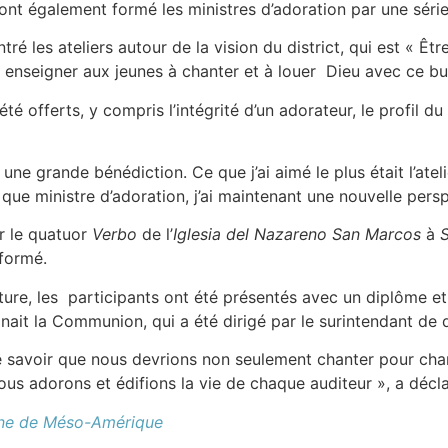
nt également formé les ministres d’adoration par une série 
ré les ateliers autour de la vision du district, qui est « Êtr
à enseigner aux jeunes à chanter et à louer Dieu avec ce bu
été offerts, y compris l’intégrité d’un adorateur, le profil d
une grande bénédiction. Ce que j’ai aimé le plus était l’atel
t que ministre d’adoration, j’ai maintenant une nouvelle pers
r le quatuor
Verbo
de l’
Iglesia del Nazareno San Marcos
à
S
rformé.
re, les participants ont été présentés avec un diplôme et i
ait la Communion, qui a été dirigé par le surintendant de d
 de savoir que nous devrions non seulement chanter pour c
ous adorons et édifions la vie de chaque auditeur », a déc
enne de Méso-Amérique