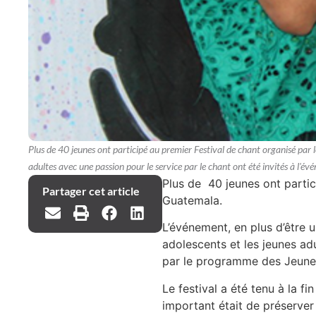
Plus de 40 jeunes ont participé au premier Festival de chant organisé par l
adultes avec une passion pour le service par le chant ont été invités à l'év
Plus de 40 jeunes ont parti
Partager cet article
Guatemala.
L’événement, en plus d’être 
adolescents et les jeunes adu
par le programme des Jeunes 
Le festival a été tenu à la fi
important était de préserver